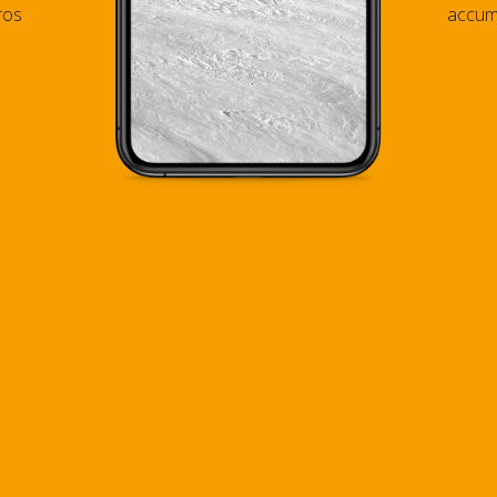
ros
accums