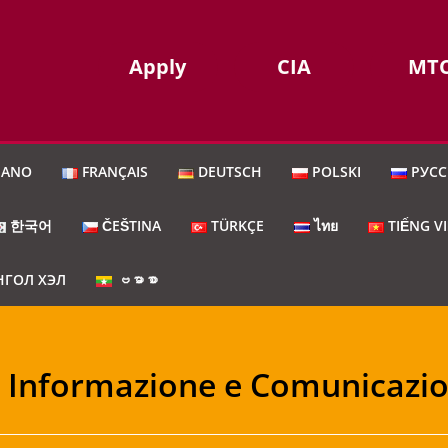
Apply
CIA
MT
IANO
FRANÇAIS
DEUTSCH
POLSKI
РУС
한국어
ČEŠTINA
TÜRKÇE
ไทย
TIẾNG V
ГОЛ ХЭЛ
ဗမာစာ
i Informazione e Comunicazi