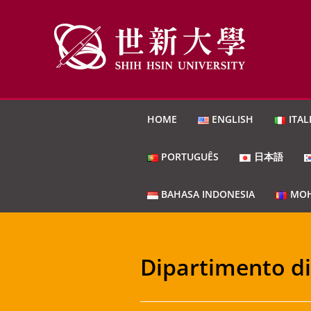
HOME
ENGLISH
ITAL
PORTUGUÊS
日本語
BAHASA INDONESIA
МОН
Dipartimento d