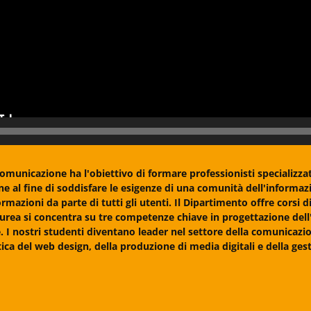
municazione ha l'obiettivo di formare professionisti specializzati
e al fine di soddisfare le esigenze di una comunità dell'informaz
mazioni da parte di tutti gli utenti. Il Dipartimento offre corsi d
laurea si concentra su tre competenze chiave in progettazione dell
 I nostri studenti diventano leader nel settore della comunicazi
ca del web design, della produzione di media digitali e della gest