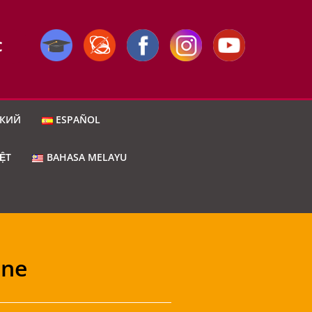
C
СКИЙ
ESPAÑOL
IỆT
BAHASA MELAYU
one