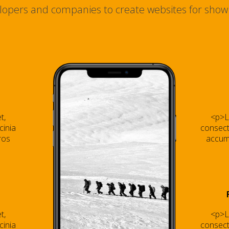
elopers and companies to create websites for show 
t,
<p>L
cinia
consecte
ros
accums
t,
<p>L
cinia
consecte