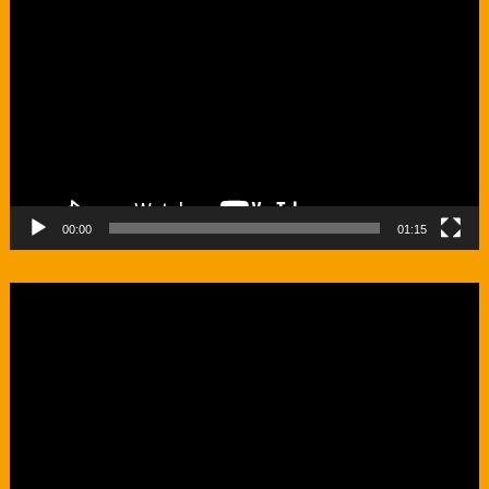
เล่น
ไฟล์
วิดีโอ
00:00
01:15
ตัว
เล่น
ไฟล์
วิดีโอ