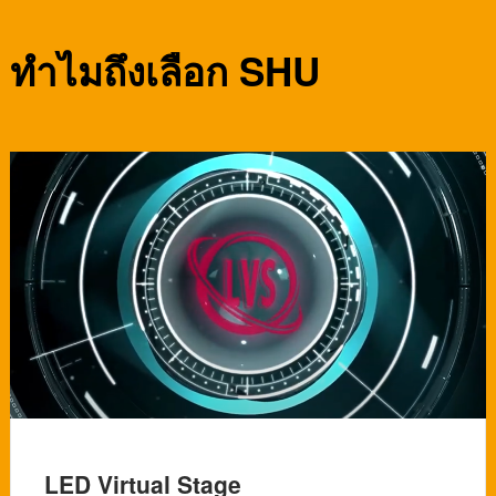
ทำไมถึงเลือก SHU
LED Virtual Stage