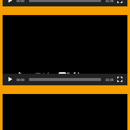
00:00
02:26
ตัว
เล่น
ไฟล์
วิดีโอ
00:00
02:26
ตัว
เล่น
ไฟล์
วิดีโอ