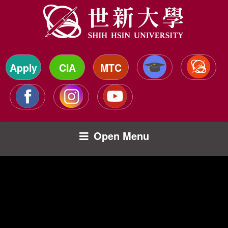
Apply
CIA
MTC
Open Menu