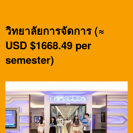
วิทยาลัยการจัดการ (≈
USD $1668.49 per
semester)