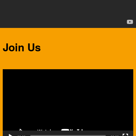
Join Us
ตัว
เล่น
ไฟล์
วิดีโอ