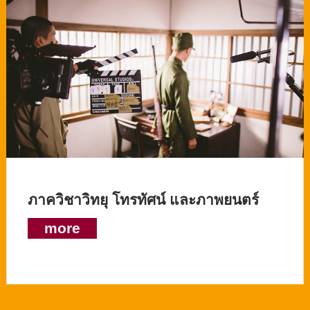
ภาควิชาวิทยุ โทรทัศน์ และภาพยนตร์