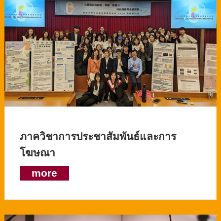
ภาควิชาการประชาสัมพันธ์และการ
โฆษณา