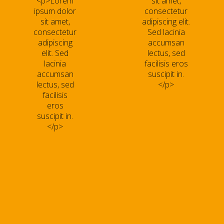
<p>Lorem
sit amet,
ipsum dolor
consectetur
sit amet,
adipiscing elit.
consectetur
Sed lacinia
adipiscing
accumsan
elit. Sed
lectus, sed
lacinia
facilisis eros
accumsan
suscipit in.
lectus, sed
</p>
facilisis
eros
suscipit in.
</p>