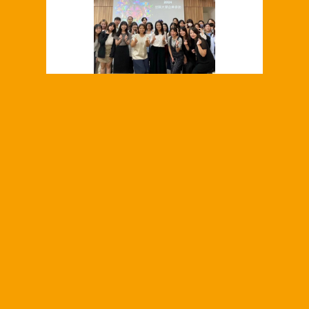
<h1>
<span
style="text-