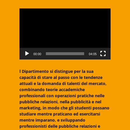
Video
Player
00:00
04:05
l Dipartimento si distingue per la sua
capacità di stare al passo con le tendenze
attuali e la domanda di talenti del mercato,
combinando teorie accademiche
professionali con operazioni pratiche nelle
pubbliche relazioni, nella pubblicità e nel
marketing, in modo che gli studenti possano
studiare mentre praticano ed esercitarsi
mentre imparano, e sviluppando
professionisti delle pubbliche relazioni e