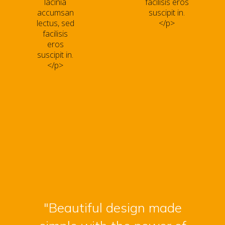
lacinia
facilisis eros
accumsan
suscipit in.
lectus, sed
</p>
facilisis
eros
suscipit in.
</p>
"Beautiful design made