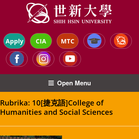
Apply
CIA
MTC
Open Menu
Rubrika:
10[捷克語]College of
Humanities and Social Sciences