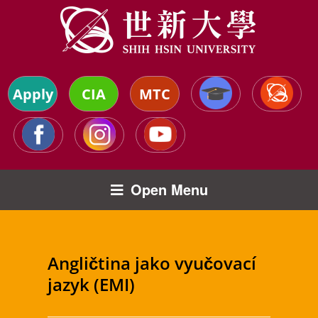
Apply
CIA
MTC
Open Menu
Angličtina jako vyučovací
jazyk (EMI)