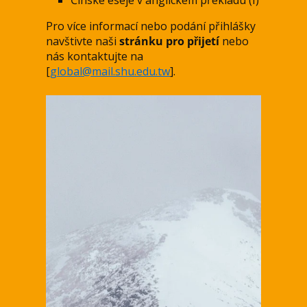
Čínské eseje v anglickém překladu (I)
Pro více informací nebo podání přihlášky
navštivte naši
stránku pro přijetí
nebo
nás kontaktujte na
[
global@mail.shu.edu.tw
].