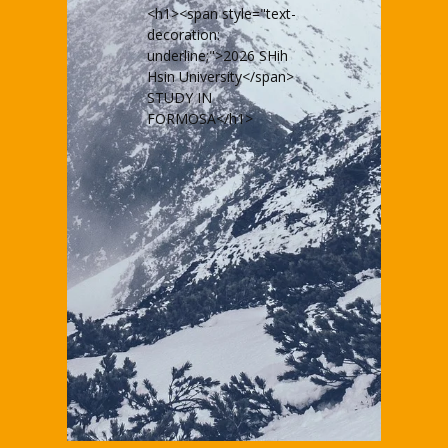
<h1><span style="text-
decoration:
underline;">2026 SHih
Hsin University</span>
STUDY IN
FORMOSA</h1>