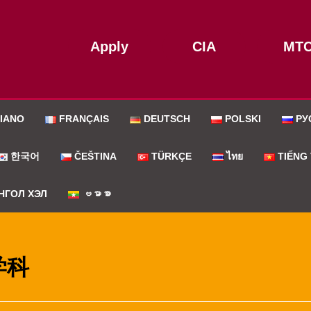
Apply
CIA
MT
LIANO
FRANÇAIS
DEUTSCH
POLSKI
РУ
한국어
ČEŠTINA
TÜRKÇE
ไทย
TIẾNG 
НГОЛ ХЭЛ
ဗမာစာ
学科