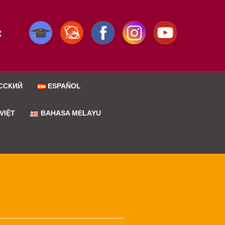
C
ССКИЙ
ESPAÑOL
VIỆT
BAHASA MELAYU