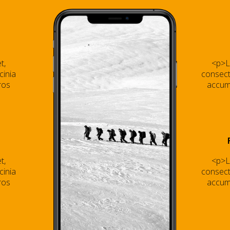
t,
<p>L
cinia
consecte
ros
accums
t,
<p>L
cinia
consecte
ros
accums